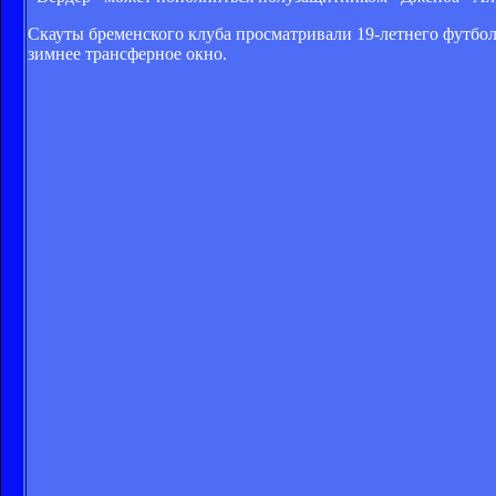
Скауты бременского клуба просматривали 19-летнего футболи
зимнее трансферное окно.