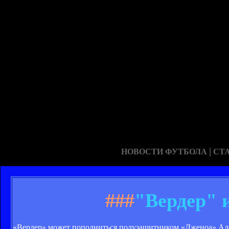
|
НОВОСТИ ФУТБОЛА
СТ
###
"Вердер" 
«Вердер» может пополниться полузащитником «Дженоа» Алекс